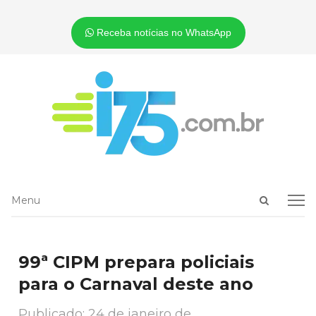
Receba notícias no WhatsApp
Open
Menu
Menu
search
panel
99ª CIPM prepara policiais
para o Carnaval deste ano
Publicado:
24 de janeiro de