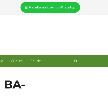
Receba notícias no WhatsApp
Open
ia
Cultura
Saúde
search
panel
 BA-