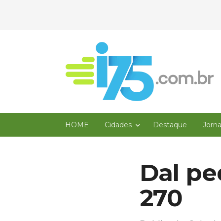
HOME
Cidades
Destaque
Jorn
Dal pe
270