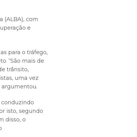
ia (ALBA), com
cuperação e
s para o tráfego,
to. “São mais de
e trânsito,
istas, uma vez
, argumentou.
o, conduzindo
or isto, segundo
m disso, o
o