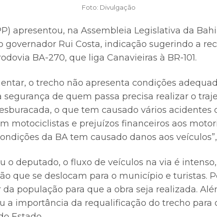
Foto: Divulgação
P) apresentou, na Assembleia Legislativa da Bah
governador Rui Costa, indicação sugerindo a re
rodovia BA-270, que liga Canavieiras à BR-101.
ntar, o trecho não apresenta condições adequada
egurança de quem passa precisa realizar o traje
esburacada, o que tem causado vários acidentes d
m motociclistas e prejuízos financeiros aos motor
ondições da BA tem causado danos aos veículos”
 o deputado, o fluxo de veículos na via é intens
ão que se deslocam para o município e turistas. P
da população para que a obra seja realizada. Alé
u a importância da requalificação do trecho para 
do Estado.