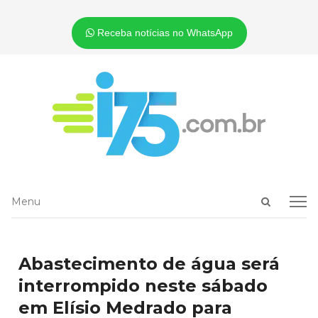
Receba notícias no WhatsApp
Open
Menu
Menu
search
panel
Abastecimento de água será
interrompido neste sábado
em Elísio Medrado para