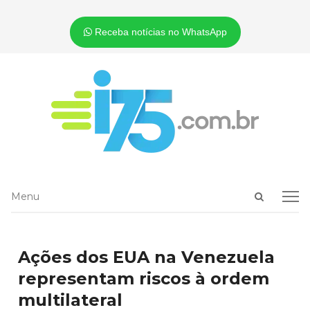
Receba notícias no WhatsApp
Open
Menu
Menu
search
panel
Ações dos EUA na Venezuela
representam riscos à ordem
multilateral