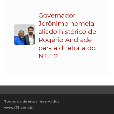
Governador
Jerônimo nomeia
aliado histórico de
Rogério Andrade
para a diretoria do
NTE 21
Todos os direitos reservados
www.i75.com.br