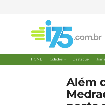
HOME
Cidades
Destaque
Jorn
Além d
Medrad