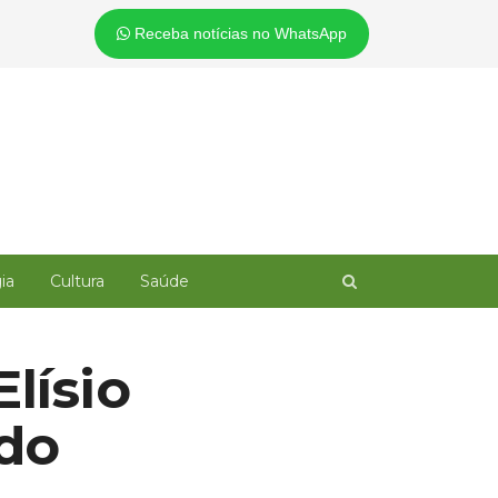
Receba notícias no WhatsApp
Open
ia
Cultura
Saúde
search
panel
lísio
ado