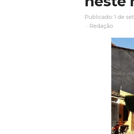
neste
Publicado:
1 de s
Author
Redação