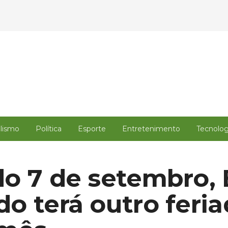
alismo
Política
Esporte
Entretenimento
Tecnolog
o 7 de setembro, E
o terá outro feri