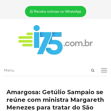
Receba notícias no WhatsApp
Open
Menu
Menu
search
panel
Amargosa: Getúlio Sampaio se
reúne com ministra Margareth
Menezes para tratar do São