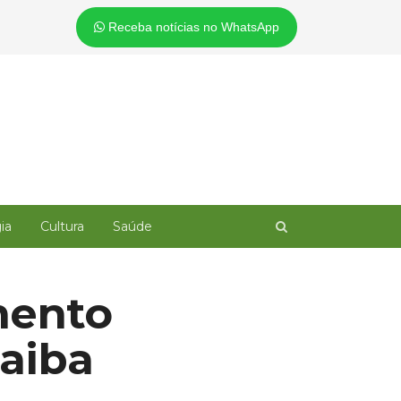
Receba notícias no WhatsApp
Open
ia
Cultura
Saúde
search
panel
mento
saiba