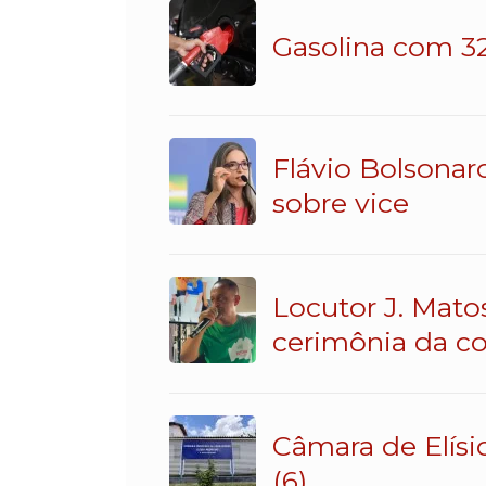
Gasolina com 32
Flávio Bolsonar
sobre vice
Locutor J. Mato
cerimônia da c
Câmara de Elísi
(6)