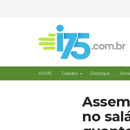
HOME
Cidades
Destaque
Jorn
Assemb
no sal