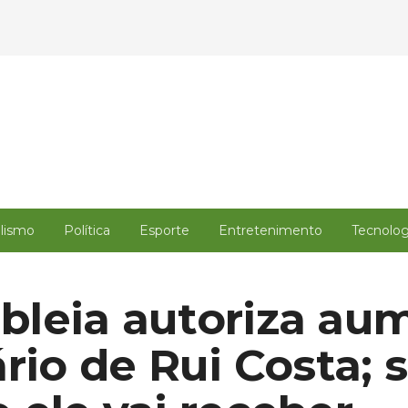
alismo
Política
Esporte
Entretenimento
Tecnolog
leia autoriza au
ário de Rui Costa; 