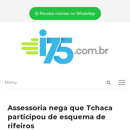
Receba notícias no WhatsApp
Open
Menu
Menu
search
panel
Assessoria nega que Tchaca
participou de esquema de
rifeiros