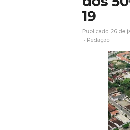
dos 50
19
Publicado:
26 de j
Author
Redação