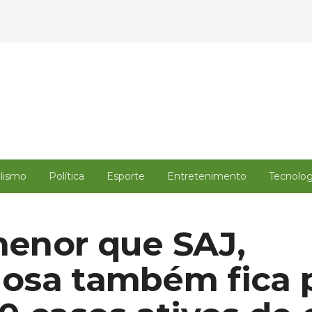
alismo
Política
Esporte
Entretenimento
Tecnolog
enor que SAJ,
osa também fica 