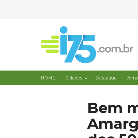
HOME
Cidades
Destaque
Jorn
Bem m
Amarg