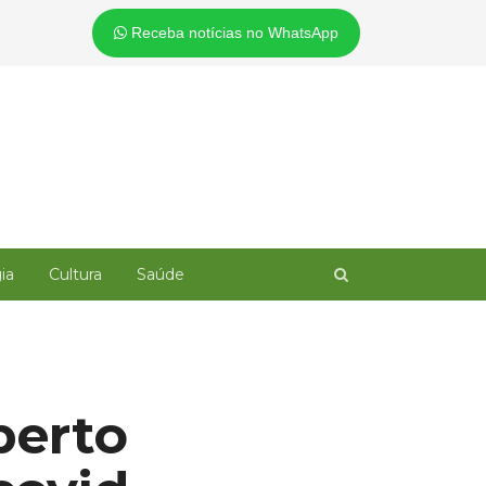
Receba notícias no WhatsApp
Open
ia
Cultura
Saúde
search
panel
perto