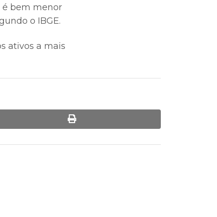
io é bem menor
egundo o IBGE.
s ativos a mais
print