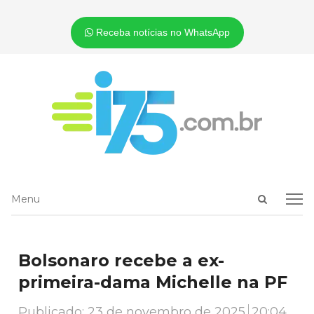
Receba notícias no WhatsApp
Open
Menu
Menu
search
panel
Bolsonaro recebe a ex-
primeira-dama Michelle na PF
Publicado:
23 de novembro de 2025
20:04