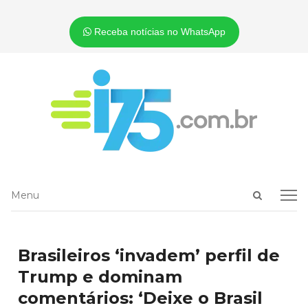
Receba notícias no WhatsApp
Open
Menu
Menu
search
panel
Brasileiros ‘invadem’ perfil de
Trump e dominam
comentários: ‘Deixe o Brasil