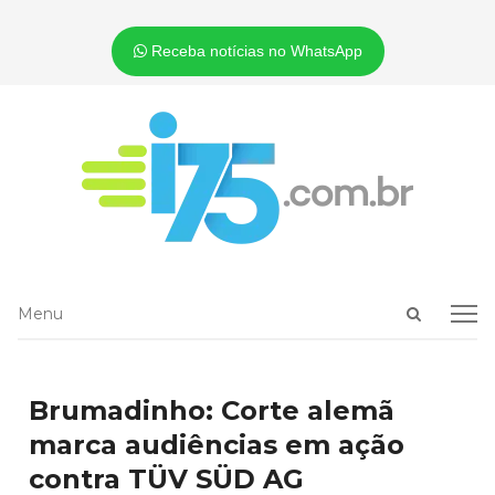
Receba notícias no WhatsApp
Open
Menu
Menu
search
panel
Brumadinho: Corte alemã
marca audiências em ação
contra TÜV SÜD AG