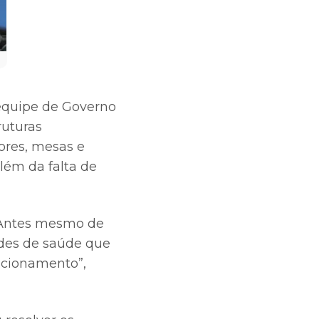
 equipe de Governo
ruturas
ores, mesas e
além da falta de
 Antes mesmo de
ades de saúde que
ncionamento”,