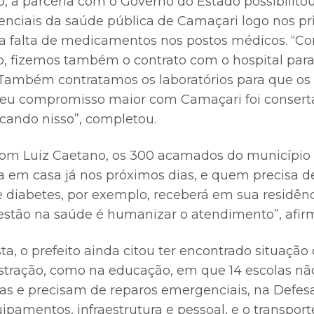
, a parceria com o Governo do Estado possibilitou
ciais da saúde pública de Camaçari logo nos pri
a falta de medicamentos nos postos médicos. “C
, fizemos também o contrato com o hospital para
s. Também contratamos os laboratórios para que o
Meu compromisso maior com Camaçari foi consert
ocando nisso”, completou.
om Luiz Caetano, os 300 acamados do município v
a em casa já nos próximos dias, e quem precisa
e diabetes, por exemplo, receberá em sua residênc
estão na saúde é humanizar o atendimento”, afir
ta, o prefeito ainda citou ter encontrado situação
stração, como na educação, em que 14 escolas n
as e precisam de reparos emergenciais, na Defesa 
ipamentos, infraestrutura e pessoal, e o transport