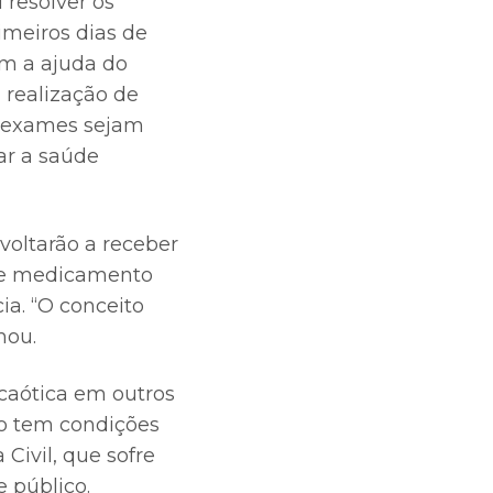
 resolver os
meiros dias de
om a ajuda do
 realização de
s exames sejam
ar a saúde
oltarão a receber
 de medicamento
ia. “O conceito
mou.
 caótica em outros
ão tem condições
Civil, que sofre
e público.