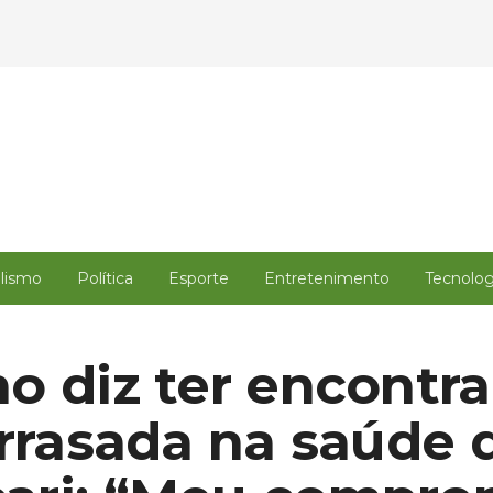
alismo
Política
Esporte
Entretenimento
Tecnolog
o diz ter encontr
arrasada na saúde 