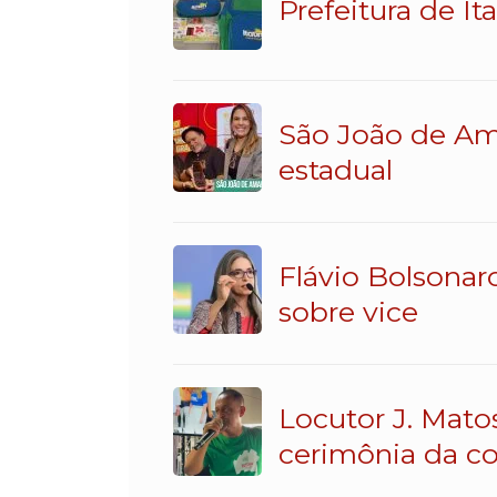
Prefeitura de It
São João de Am
estadual
Flávio Bolsonar
sobre vice
Locutor J. Mato
cerimônia da c