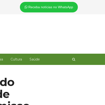
Receba notícias no WhatsApp
Open
ia
Cultura
Saúde
search
panel
ado
de