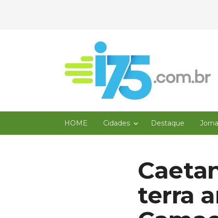
HOME
Cidades
Destaque
Jorn
Caetan
terra 