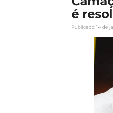
Camaç
é reso
Publicado:
14 de j