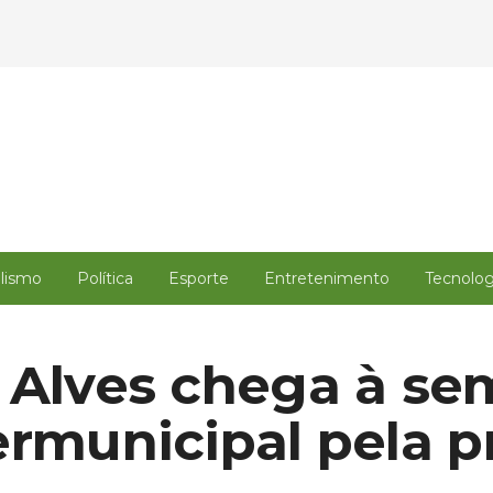
alismo
Política
Esporte
Entretenimento
Tecnolog
 Alves chega à sem
ermunicipal pela p