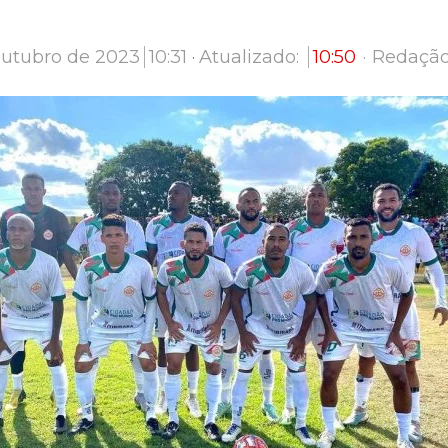
Author
outubro de 2023
10:31
Atualizado:
10:50
Redaçã