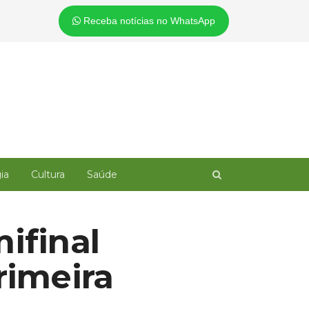
Receba notícias no WhatsApp
Open
ia
Cultura
Saúde
search
panel
ifinal
rimeira