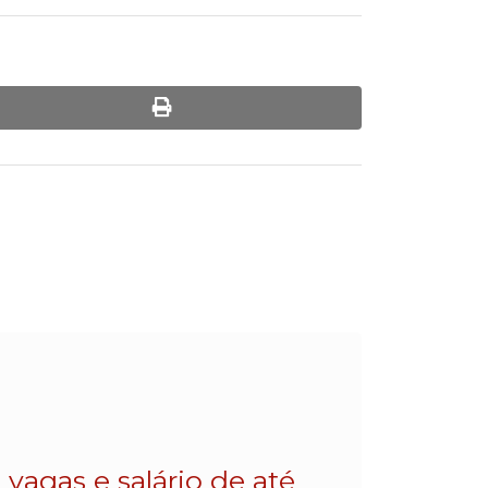
print
vagas e salário de até