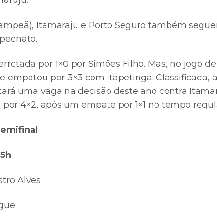
maruju.
campeã), Itamaraju e Porto Seguro também seguem
mpeonato.
errotada por 1×0 por Simões Filho. Mas, no jogo de
gue empatou por 3×3 com Itapetinga. Classificada,
ará uma vaga na decisão deste ano contra Itamar
is, por 4×2, após um empate por 1×1 no tempo regu
semifinal
15h
stro Alves
ngue