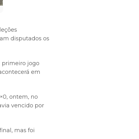
leções
oram disputados os
O primeiro jogo
a acontecerá em
2×0, ontem, no
avia vencido por
inal, mas foi