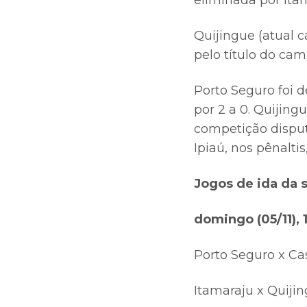
eliminada por Ita
Quijingue (atual 
pelo título do ca
Porto Seguro foi d
por 2 a 0. Quijin
competição disput
Ipiaú, nos pênalt
Jogos de ida da 
domingo (05/11), 
Porto Seguro x Ca
Itamaraju x Quiji