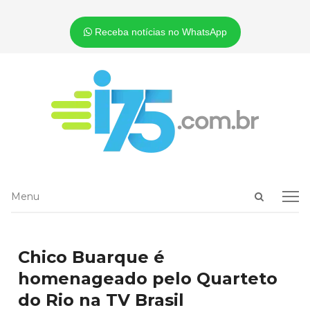
Receba notícias no WhatsApp
Open
Menu
Menu
search
panel
Chico Buarque é
homenageado pelo Quarteto
do Rio na TV Brasil