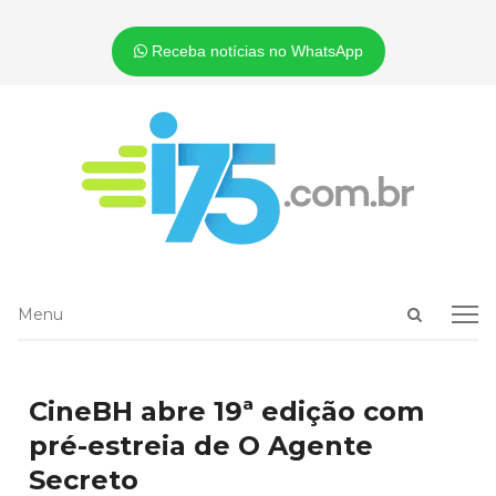
Receba notícias no WhatsApp
Open
Menu
Menu
search
panel
CineBH abre 19ª edição com
pré-estreia de O Agente
Secreto