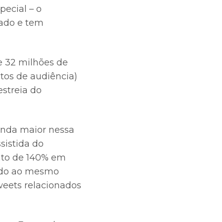
pecial – o
jado e tem
 32 milhões de
tos de audiência)
streia do
inda maior nessa
sistida do
ento de 140% em
ado ao mesmo
weets relacionados