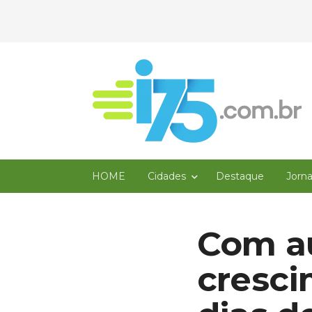
HOME
Cidades
Destaque
Jorn
Com a
cresci