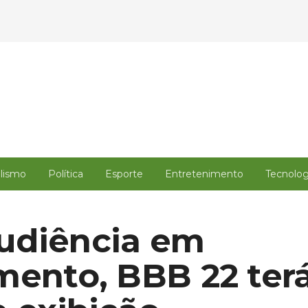
alismo
Política
Esporte
Entretenimento
Tecnolog
udiência em
mento, BBB 22 ter