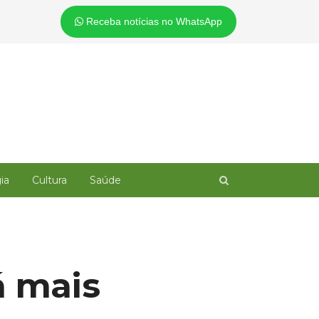
Receba notícias no WhatsApp
Open
ia
Cultura
Saúde
search
panel
á mais