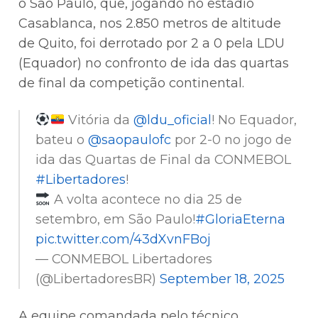
o São Paulo, que, jogando no estádio
Casablanca, nos 2.850 metros de altitude
de Quito, foi derrotado por 2 a 0 pela LDU
(Equador) no confronto de ida das quartas
de final da competição continental.
Vitória da
@ldu_oficial
! No Equador,
bateu o
@saopaulofc
por 2-0 no jogo de
ida das Quartas de Final da CONMEBOL
#Libertadores
!
A volta acontece no dia 25 de
setembro, em São Paulo!
#GloriaEterna
pic.twitter.com/43dXvnFBoj
— CONMEBOL Libertadores
(@LibertadoresBR)
September 18, 2025
A equipe comandada pelo técnico