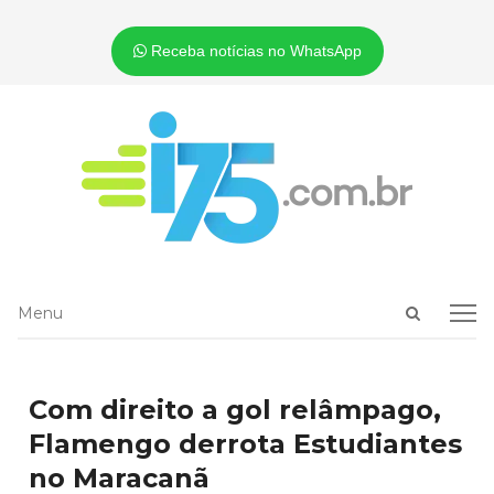
Receba notícias no WhatsApp
Open
Menu
Menu
search
panel
Com direito a gol relâmpago,
Flamengo derrota Estudiantes
no Maracanã