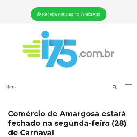
Receba notícias no WhatsApp
Open
Menu
Menu
search
panel
Comércio de Amargosa estará
fechado na segunda-feira (28)
de Carnaval