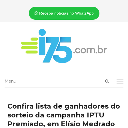
Receba notícias no WhatsApp
Open
Menu
Menu
search
panel
Confira lista de ganhadores do
sorteio da campanha IPTU
Premiado, em Elísio Medrado