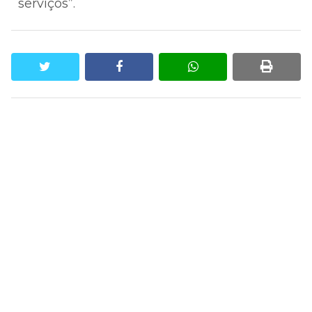
serviços”.
twitter
facebook
whatsapp
print