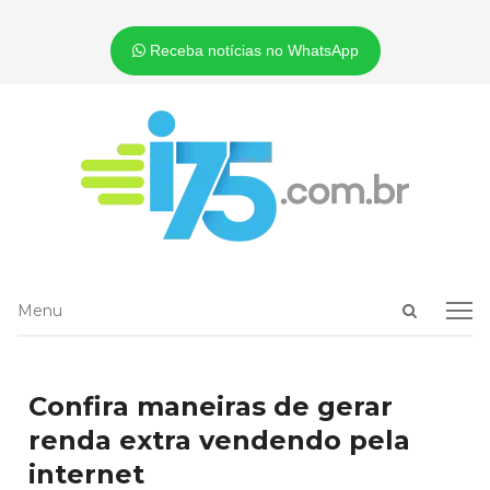
Receba notícias no WhatsApp
Open
Menu
Menu
search
panel
Confira maneiras de gerar
renda extra vendendo pela
internet