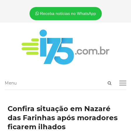
Receba notícias no WhatsApp
Open
Menu
Menu
search
panel
Confira situação em Nazaré
das Farinhas após moradores
ficarem ilhados