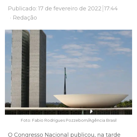
Publicado:
17 de fevereiro de 2022
17:44
Author
Redação
Foto: Fabio Rodrigues Pozzebom/Agência Brasil
O Congresso Nacional publicou, na tarde