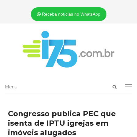
Receba notícias no WhatsApp
Open
Menu
Menu
search
panel
Congresso publica PEC que
isenta de IPTU igrejas em
imóveis alugados