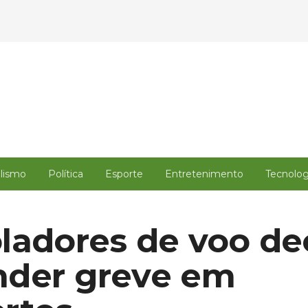
alismo
Política
Esporte
Entretenimento
Tecnolog
ladores de voo d
nder greve em