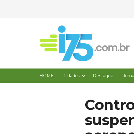
HOME
Cidades
Destaque
Jorn
Contro
suspe