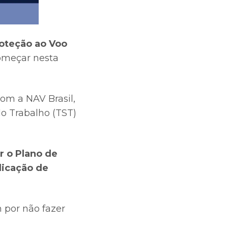
roteção ao Voo
omeçar nesta
om a NAV Brasil,
do Trabalho (TST)
ar o Plano de
licação de
 por não fazer