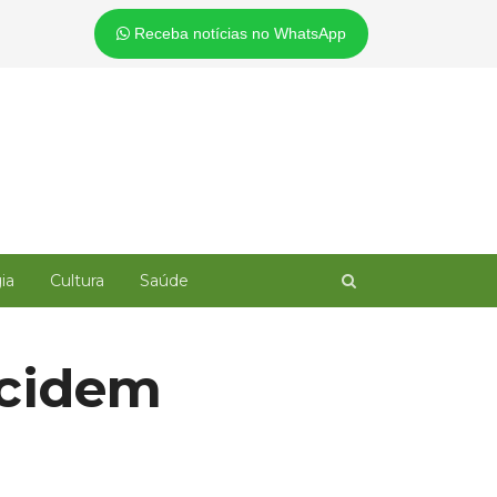
Receba notícias no WhatsApp
Open
ia
Cultura
Saúde
search
panel
ecidem