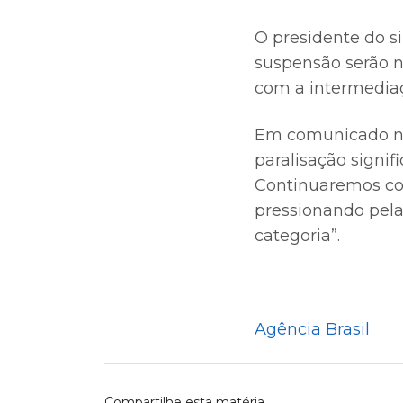
O presidente do si
suspensão serão ne
com a intermediaç
Em comunicado nas
paralisação signi
Continuaremos com
pressionando pela 
categoria”.
Agência Brasil
Compartilhe esta matéria