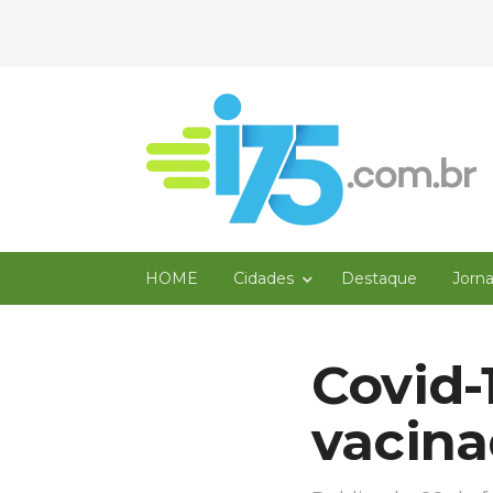
HOME
Cidades
Destaque
Jorn
Covid-
vacin