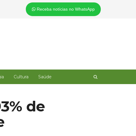
Receba notícias no WhatsApp
Open
ia
Cultura
Saúde
search
panel
 93% de
e