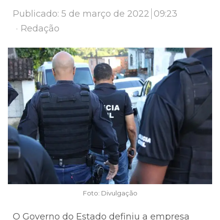
Publicado:
5 de março de 2022
09:23
Author
Redação
Foto: Divulgação
O Governo do Estado definiu a empresa