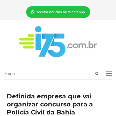
Receba notícias no WhatsApp
Open
Menu
Menu
search
panel
Definida empresa que vai
organizar concurso para a
Polícia Civil da Bahia