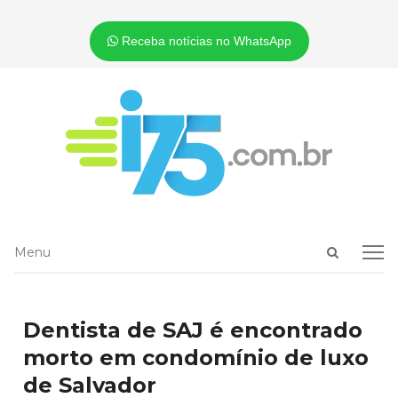
Receba notícias no WhatsApp
Open
Menu
Menu
search
panel
Dentista de SAJ é encontrado
morto em condomínio de luxo
de Salvador