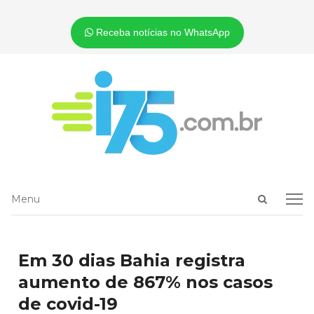
Receba notícias no WhatsApp
Open
Menu
Menu
search
panel
Em 30 dias Bahia registra
aumento de 867% nos casos
de covid-19