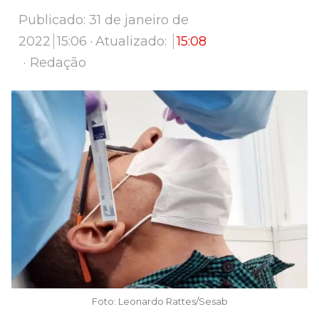
Publicado:
31 de janeiro de
2022
15:06
Atualizado:
15:08
Author
Redação
Foto: Leonardo Rattes/Sesab