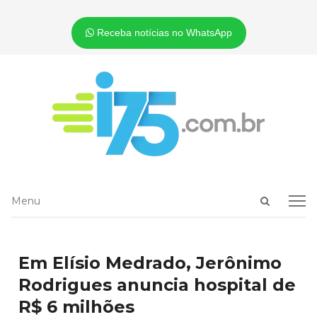
Receba notícias no WhatsApp
Open
Menu
Menu
search
panel
Em Elísio Medrado, Jerônimo
Rodrigues anuncia hospital de
R$ 6 milhões