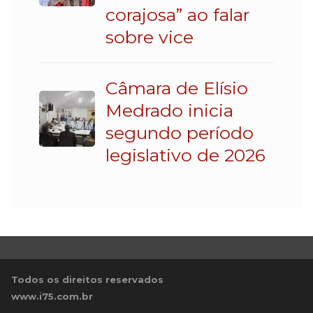
corajosa” ao falar
sobre vice
Câmara de Elísio
Medrado inicia
segundo período
legislativo de 2026
Todos os direitos reservados
www.i75.com.br