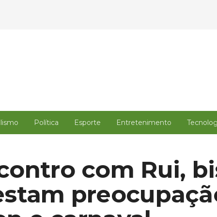
alismo
Política
Esporte
Entretenimento
Tecnolog
ontro com Rui, b
estam preocupaçã