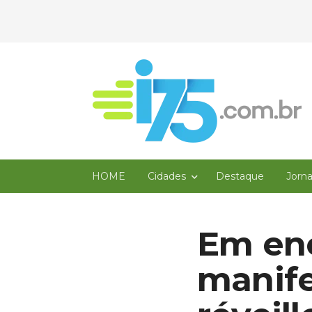
HOME
Cidades
Destaque
Jorn
Em enc
manif