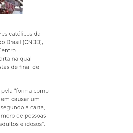
es católicos da
do Brasil (CNBB),
Centro
arta na qual
tas de final de
 pela “forma como
odem causar um
 segundo a carta,
número de pessoas
dultos e idosos”.