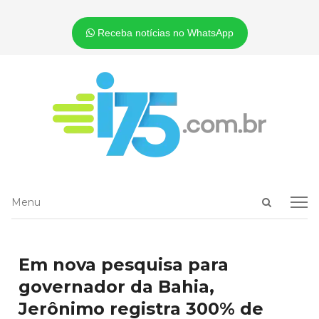
Receba notícias no WhatsApp
Open
Menu
Menu
search
panel
Em nova pesquisa para
governador da Bahia,
Jerônimo registra 300% de