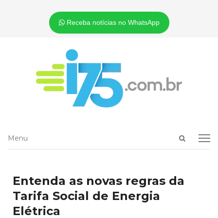
Receba notícias no WhatsApp
Open
Menu
Menu
search
panel
Entenda as novas regras da
Tarifa Social de Energia
Elétrica