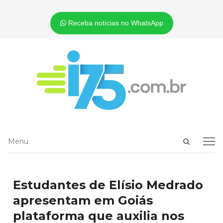
Receba notícias no WhatsApp
Open
Menu
Menu
search
panel
Estudantes de Elísio Medrado
apresentam em Goiás
plataforma que auxilia nos