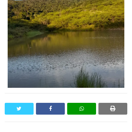
twitter
facebook
whatsapp
print