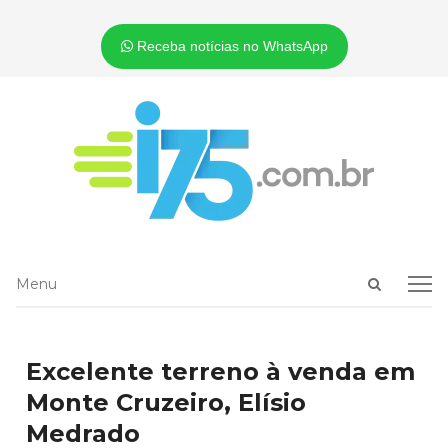
Receba notícias no WhatsApp
Open
Menu
Menu
search
panel
Excelente terreno à venda em
Monte Cruzeiro, Elísio
Medrado