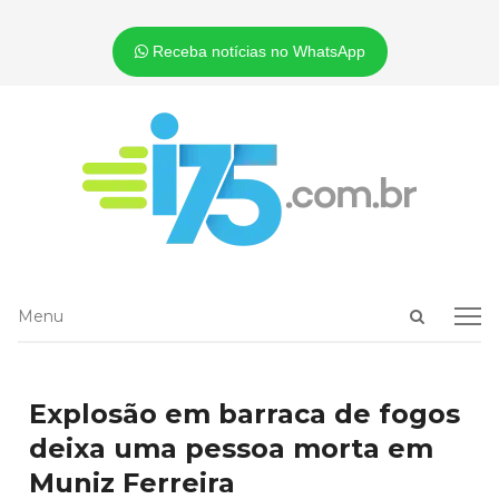
Receba notícias no WhatsApp
Open
Menu
Menu
search
panel
Explosão em barraca de fogos
deixa uma pessoa morta em
Muniz Ferreira