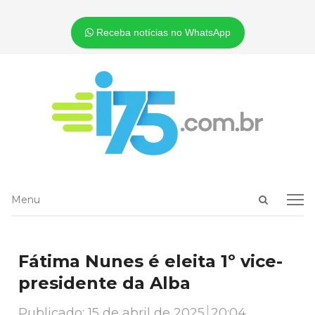
Receba notícias no WhatsApp
Open
Menu
Menu
search
panel
Fátima Nunes é eleita 1º vice-
presidente da Alba
Publicado:
15 de abril de 2025
20:04