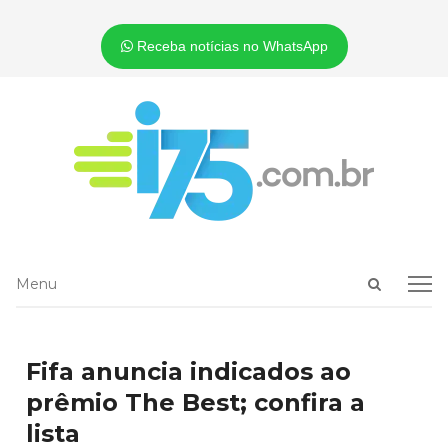
Receba notícias no WhatsApp
Open
Menu
Menu
search
panel
Fifa anuncia indicados ao
prêmio The Best; confira a
lista