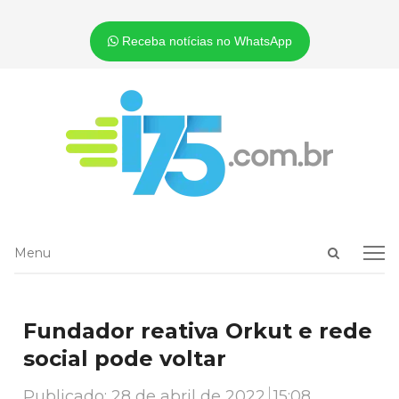
Receba notícias no WhatsApp
Open
Menu
Menu
search
panel
Fundador reativa Orkut e rede
social pode voltar
Publicado:
28 de abril de 2022
15:08