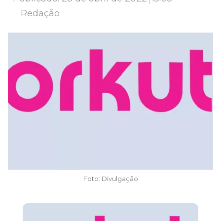
Author
Redação
Foto: Divulgação