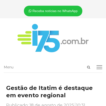
Receba notícias no WhatsApp
Open
Menu
Menu
search
panel
Gestão de Itatim é destaque
em evento regional
Publicado:
18 de agosto de 2025
10:31