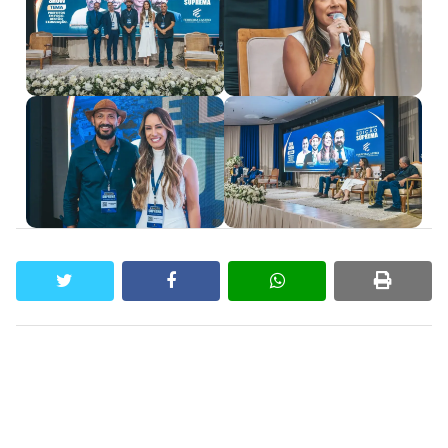
twitter
facebook
whatsapp
print