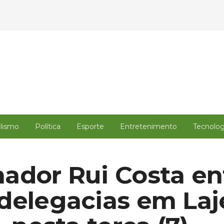
alismo
Política
Esporte
Entretenimento
Tecnolog
ador Rui Costa en
delegacias em Laj