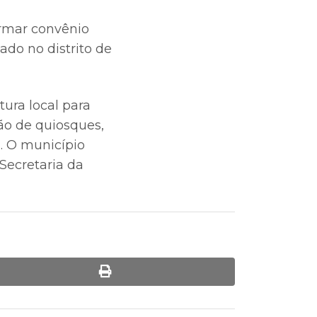
irmar convênio
ado no distrito de
ura local para
ão de quiosques,
u. O município
Secretaria da
print