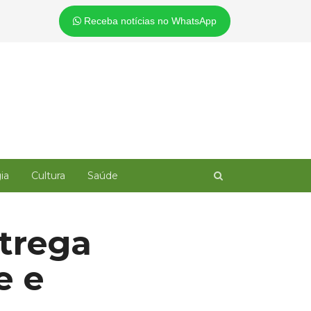
Receba notícias no WhatsApp
Open
ia
Cultura
Saúde
search
panel
trega
e e