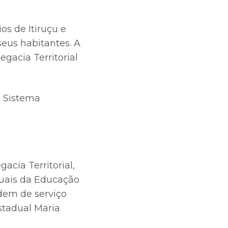
os de Itiruçu e
seus habitantes. A
egacia Territorial
e Sistema
acia Territorial,
aduais da Educação
rdem de serviço
stadual Maria