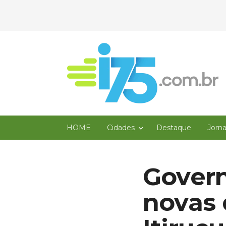
HOME
Cidades
Destaque
Jorn
Govern
novas 