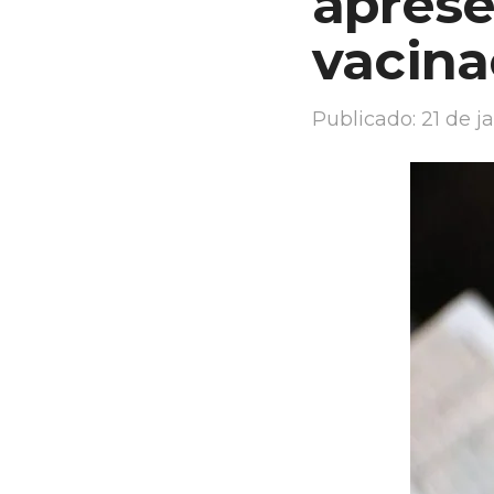
apres
vacina
Publicado:
21 de j