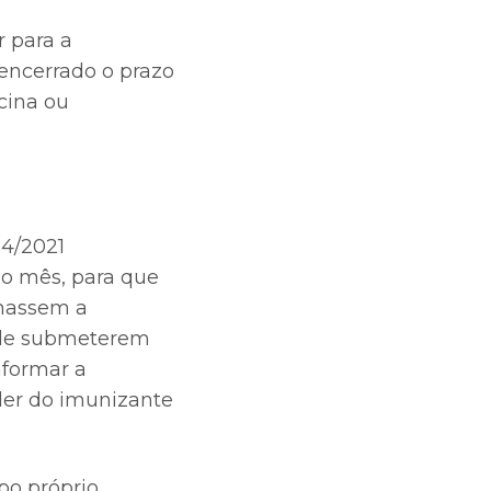
 para a
encerrado o prazo
cina ou
24/2021
mo mês, para que
rmassem a
 de submeterem
nformar a
der do imunizante
o próprio,