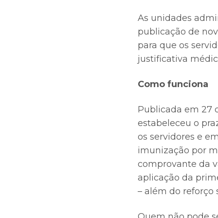
As unidades admin
publicação de nov
para que os servi
justificativa médi
Como funciona
Publicada em 27 d
estabeleceu o pra
os servidores e e
imunização por m
comprovante da va
aplicação da prim
– além do reforço
Quem não pode se