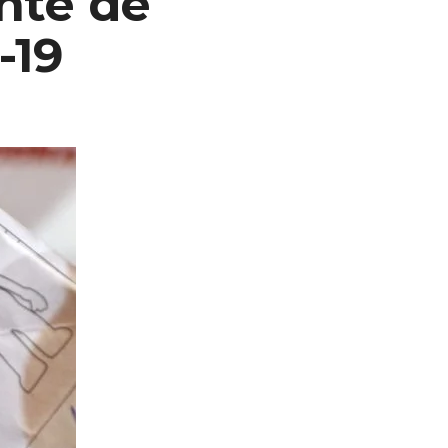
nte de
-19