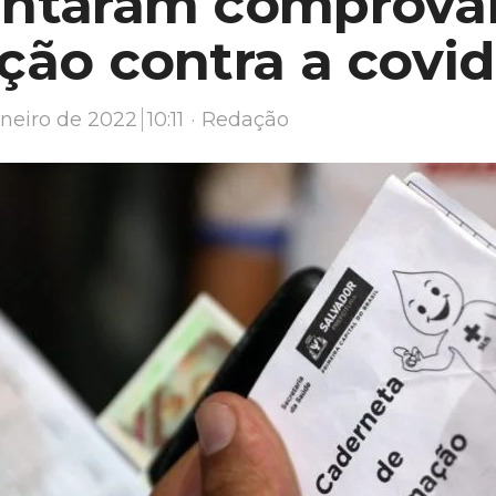
entaram comprova
ção contra a covid
Author
aneiro de 2022
10:11
Redação