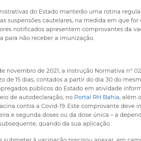
istrativas do Estado manterão uma rotina regular
as suspensões cautelares, na medida em que for 
dores notificados apresentem comprovantes da va
ca para não receber a imunização.
e novembro de 2021, a Instrução Normativa nº 0
zo de 15 dias, contados a partir do dia 30 do mes
mpregados públicos do Estado em atividade info
eio de autodeclaração, no
Portal RH Bahia
, além
cina contra a Covid-19. Este comprovante deve i
eira e segunda doses ou da dose única – a depen
 subsequente, quando da sua aplicação.
 submeter à vacinação precisou anexar, em camp