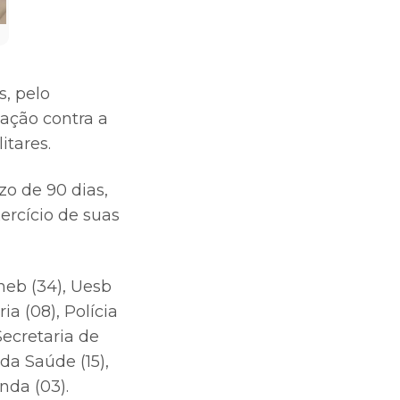
s, pelo
ação contra a
itares.
o de 90 dias,
ercício de suas
neb (34), Uesb
ia (08), Polícia
 Secretaria de
da Saúde (15),
nda (03).