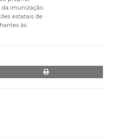
o da imunização.
ões estatais de
lhantes às
print