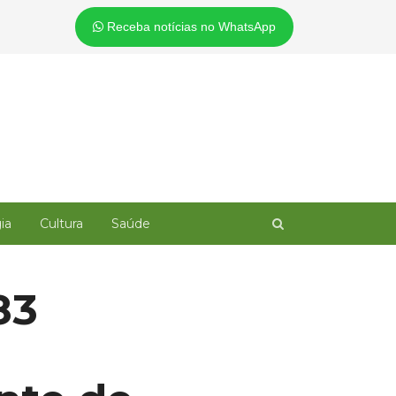
Receba notícias no WhatsApp
Open
ia
Cultura
Saúde
search
panel
83