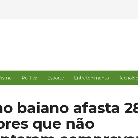
alismo
Política
Esporte
Entretenimento
Tecnolog
o baiano afasta 2
ores que não