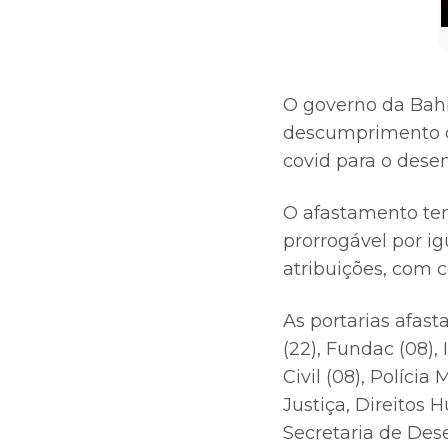
O governo da Bahia
descumprimento d
covid para o desem
O afastamento tem
prorrogável por ig
atribuições, com c
As portarias afast
(22), Fundac (08), 
Civil (08), Polícia
Justiça, Direitos 
Secretaria de Des