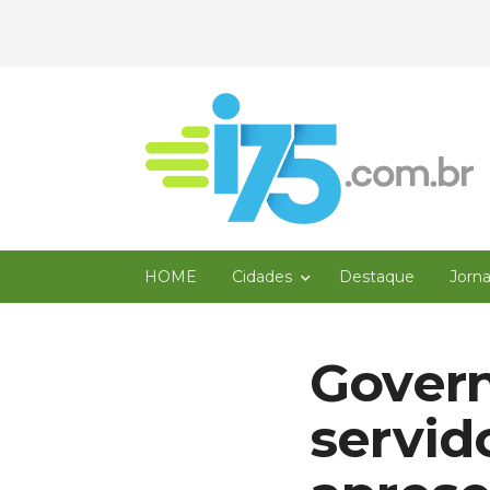
HOME
Cidades
Destaque
Jorn
Govern
servid