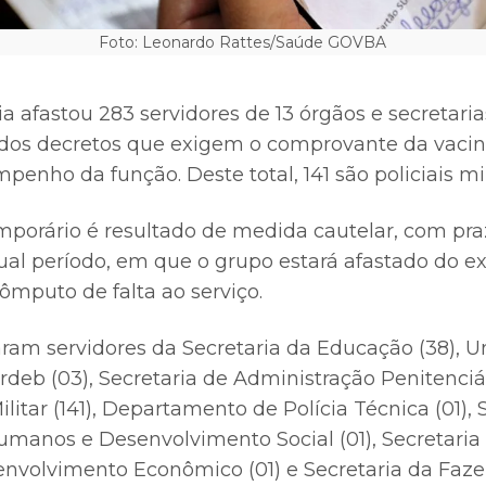
Foto: Leonardo Rattes/Saúde GOVBA
 afastou 283 servidores de 13 órgãos e secretaria
os decretos que exigem o comprovante da vacin
penho da função. Deste total, 141 são policiais mil
porário é resultado de medida cautelar, com praz
ual período, em que o grupo estará afastado do ex
ômputo de falta ao serviço.
aram servidores da Secretaria da Educação (38), U
Irdeb (03), Secretaria de Administração Penitenciár
 Militar (141), Departamento de Polícia Técnica (01),
Humanos e Desenvolvimento Social (01), Secretaria 
envolvimento Econômico (01) e Secretaria da Faze