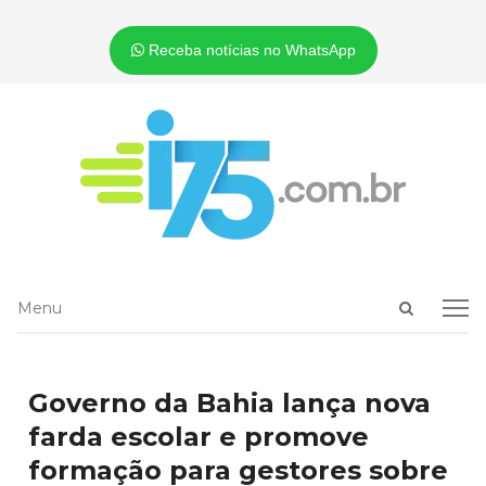
Receba notícias no WhatsApp
Open
Menu
Menu
search
panel
Governo da Bahia lança nova
farda escolar e promove
formação para gestores sobre