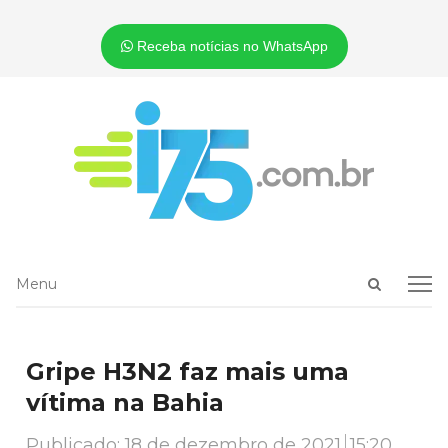
Receba notícias no WhatsApp
Open
Menu
Menu
search
panel
Gripe H3N2 faz mais uma
vítima na Bahia
Publicado:
18 de dezembro de 2021
15:20