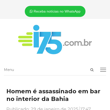
Receba notícias no WhatsApp
Open
Menu
Menu
search
panel
Homem é assassinado em bar
no interior da Bahia
Publicado:
29 de janeiro de 2025
17:47