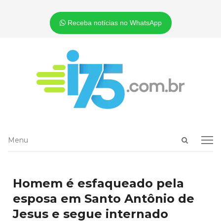
Receba notícias no WhatsApp
Open
Menu
Menu
search
panel
Homem é esfaqueado pela
esposa em Santo Antônio de
Jesus e segue internado