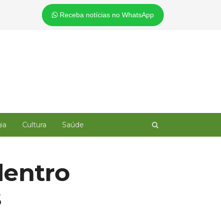
Receba notícias no WhatsApp
Open
ia
Cultura
Saúde
search
panel
dentro
s