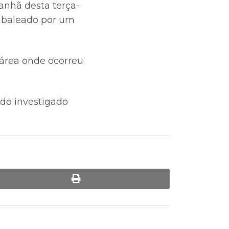
anhã desta terça-
oi baleado por um
 área onde ocorreu
ndo investigado
print