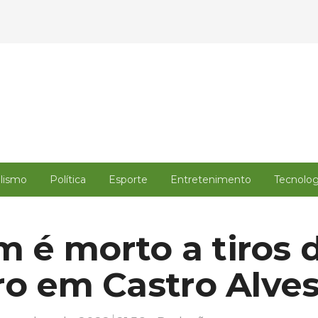
alismo
Política
Esporte
Entretenimento
Tecnolog
é morto a tiros 
ro em Castro Alve