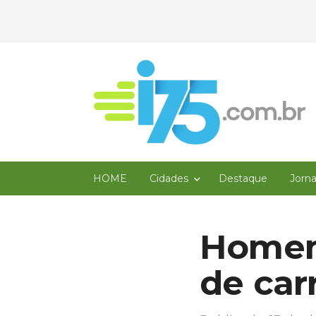
HOME
Cidades
Destaque
Jorn
Homem 
de car