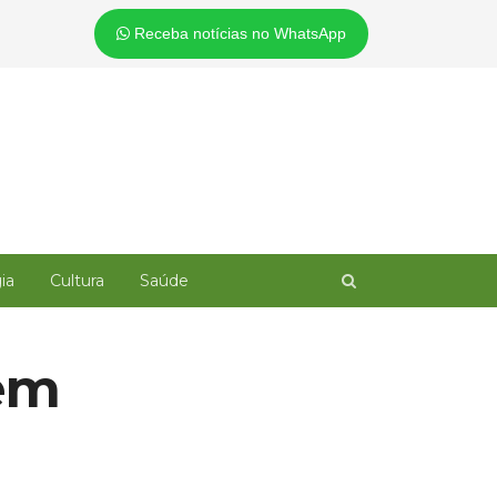
Receba notícias no WhatsApp
Open
ia
Cultura
Saúde
search
panel
em