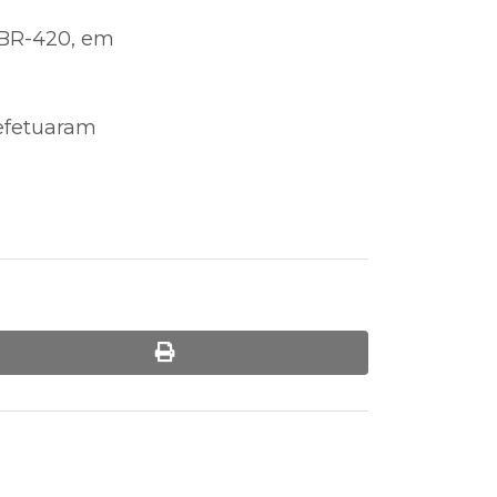
a BR-420, em
 efetuaram
print