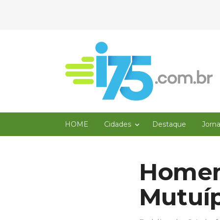
HOME
Cidades
Destaque
Jorn
Homem
Mutuí