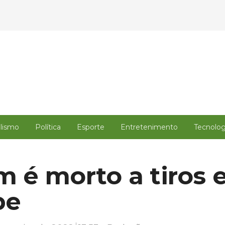
alismo
Política
Esporte
Entretenimento
Tecnolog
 é morto a tiros 
pe