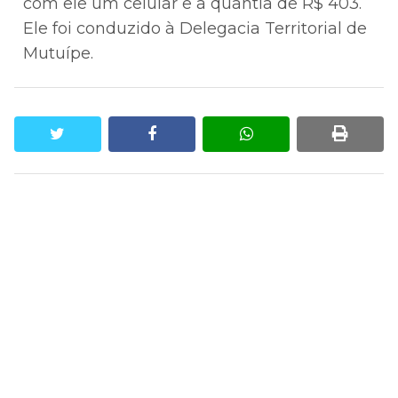
com ele um celular e a quantia de R$ 403.
Ele foi conduzido à Delegacia Territorial de
Mutuípe.
twitter
facebook
whatsapp
print