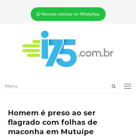
Receba notícias no WhatsApp
Open
Menu
Menu
search
panel
Homem é preso ao ser
flagrado com folhas de
maconha em Mutuípe