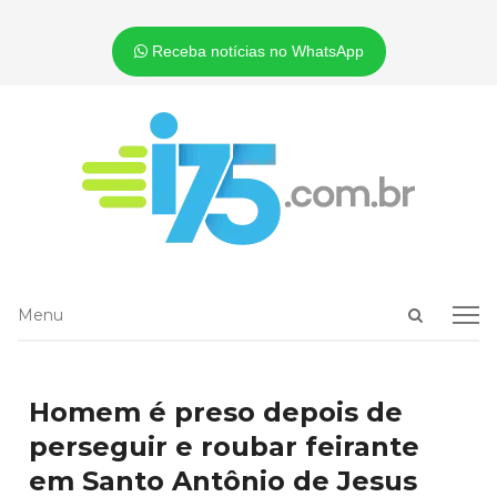
Receba notícias no WhatsApp
Open
Menu
Menu
search
panel
Homem é preso depois de
perseguir e roubar feirante
em Santo Antônio de Jesus