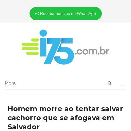
Receba notícias no WhatsApp
Open
Menu
Menu
search
panel
Homem morre ao tentar salvar
cachorro que se afogava em
Salvador