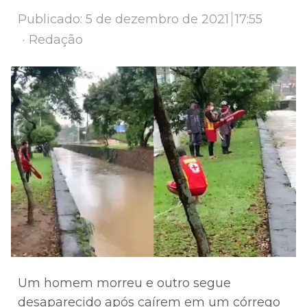
Publicado:
5 de dezembro de 2021
17:55
Author
Redação
Um homem morreu e outro segue
desaparecido após caírem em um córrego